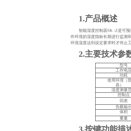
1.
产品概述
智能湿度控制器
SK -Z
是可预
作环境的湿度指标长期进行监测
环境湿度达到设定要求时才停止
2.
主要技术参
型号
工作电
功耗
使用环境（
器）
湿度测量
控制点
回差
负载输
体积
重量
3.
按键功能描