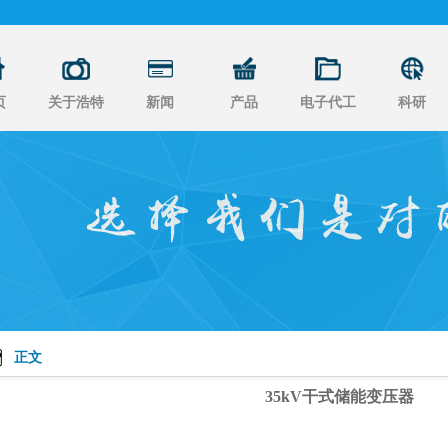
页
关于浩特
新闻
产品
电子代工
科研
正文
35kV干式储能变压器